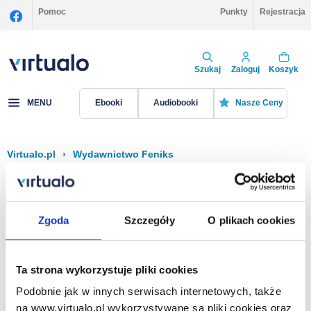
Pomoc
Punkty
Rejestracja
Szukaj
Zaloguj
Koszyk
MENU
Ebooki
Audiobooki
Nasze Ceny
Virtualo.pl
›
Wydawnictwo Feniks
Filtruj
Sortuj
Feniks
Zgoda
Szczegóły
O plikach cookies
Brak pozycji.
Ta strona wykorzystuje pliki cookies
Podobnie jak w innych serwisach internetowych, także
Na stronie
40
na www.virtualo.pl wykorzystywane są pliki cookies oraz