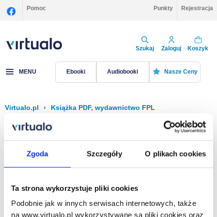
Pomoc
Punkty
Rejestracja
Szukaj
Zaloguj
Koszyk
MENU
Ebooki
Audiobooki
Nasze Ceny
Virtualo.pl
›
Książka PDF, wydawnictwo FPL
Filtruj
Sortuj
Książka PDF, FPL
Zgoda
Szczegóły
O plikach cookies
Brak pozycji.
Ta strona wykorzystuje pliki cookies
Podobnie jak w innych serwisach internetowych, także
Na stronie
40
na www.virtualo.pl wykorzystywane są pliki cookies oraz