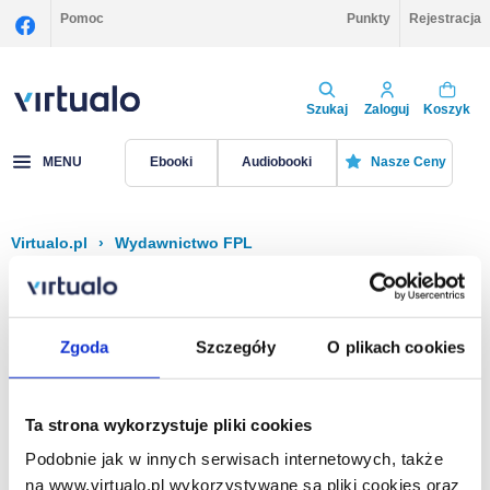
Pomoc
Punkty
Rejestracja
Szukaj
Zaloguj
Koszyk
MENU
Ebooki
Audiobooki
Nasze Ceny
Virtualo.pl
›
Wydawnictwo FPL
Filtruj
Sortuj
FPL
Zgoda
Szczegóły
O plikach cookies
Brak pozycji.
Ta strona wykorzystuje pliki cookies
Podobnie jak w innych serwisach internetowych, także
Na stronie
40
na www.virtualo.pl wykorzystywane są pliki cookies oraz