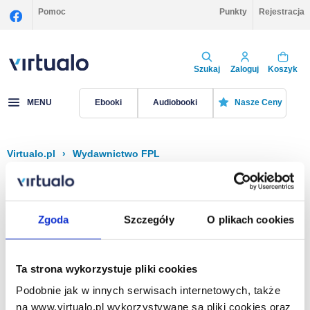
Pomoc
Punkty
Rejestracja
Szukaj
Zaloguj
Koszyk
MENU
Ebooki
Audiobooki
Nasze Ceny
Virtualo.pl
›
Wydawnictwo FPL
Filtruj
Sortuj
FPL
Zgoda
Szczegóły
O plikach cookies
Brak pozycji.
Ta strona wykorzystuje pliki cookies
Podobnie jak w innych serwisach internetowych, także
Na stronie
40
na www.virtualo.pl wykorzystywane są pliki cookies oraz