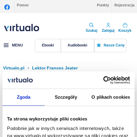
Pomoc
Punkty
Rejestracja
Szukaj
Zaloguj
Koszyk
MENU
Ebooki
Audiobooki
Nasze Ceny
Virtualo.pl
›
Lektor Frances Jeater
Filtruj
Sortuj
Frances Jeater
Zgoda
Szczegóły
O plikach cookies
Brak pozycji.
Ta strona wykorzystuje pliki cookies
Podobnie jak w innych serwisach internetowych, także
Na stronie
40
na www.virtualo.pl wykorzystywane są pliki cookies oraz