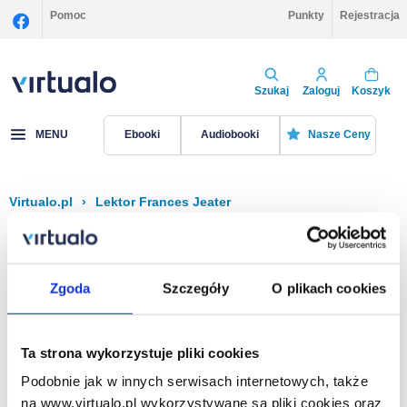
Pomoc
Punkty
Rejestracja
Szukaj
Zaloguj
Koszyk
MENU
Ebooki
Audiobooki
Nasze Ceny
Virtualo.pl
›
Lektor Frances Jeater
Filtruj
Sortuj
Frances Jeater
Zgoda
Szczegóły
O plikach cookies
Brak pozycji.
Ta strona wykorzystuje pliki cookies
Podobnie jak w innych serwisach internetowych, także
Na stronie
40
na www.virtualo.pl wykorzystywane są pliki cookies oraz