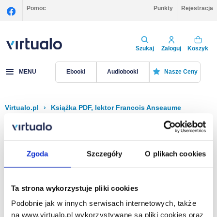
Pomoc
Punkty
Rejestracja
Szukaj
Zaloguj
Koszyk
MENU
Ebooki
Audiobooki
Nasze Ceny
Virtualo.pl
›
Książka PDF, lektor Francois Anseaume
Filtruj
Sortuj
Książka PDF, Francois Anseaume
Zgoda
Szczegóły
O plikach cookies
Brak pozycji.
Ta strona wykorzystuje pliki cookies
Podobnie jak w innych serwisach internetowych, także
Na stronie
40
na www.virtualo.pl wykorzystywane są pliki cookies oraz