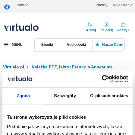
Pomoc
Punkty
Rejestracja
Szukaj
Zaloguj
Koszyk
MENU
Ebooki
Audiobooki
Nasze Ceny
Virtualo.pl
›
Książka PDF, lektor Francois Anseaume
Filtruj
Sortuj
Książka PDF, Francois Anseaume
Zgoda
Szczegóły
O plikach cookies
Brak pozycji.
Ta strona wykorzystuje pliki cookies
Podobnie jak w innych serwisach internetowych, także
Na stronie
40
na www.virtualo.pl wykorzystywane są pliki cookies oraz