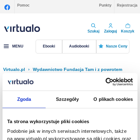
Pomoc
Punkty
Rejestracja
Szukaj
Zaloguj
Koszyk
MENU
Ebooki
Audiobooki
Nasze Ceny
Virtualo.pl
›
Wydawnictwo Fundacja Tam i z powrotem
Filtruj
Sortuj
Fundacja Tam i z powrotem
Zgoda
Szczegóły
O plikach cookies
Brak pozycji.
Ta strona wykorzystuje pliki cookies
Podobnie jak w innych serwisach internetowych, także
Na stronie
40
na www.virtualo.pl wykorzystywane są pliki cookies oraz