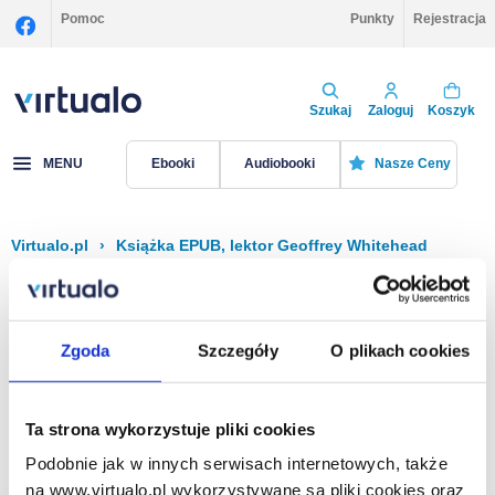
Pomoc
Punkty
Rejestracja
Szukaj
Zaloguj
Koszyk
MENU
Ebooki
Audiobooki
Nasze Ceny
Virtualo.pl
›
Książka EPUB, lektor Geoffrey Whitehead
Filtruj
Sortuj
Książka EPUB, Geoffrey Whitehead
Zgoda
Szczegóły
O plikach cookies
Brak pozycji.
Ta strona wykorzystuje pliki cookies
Podobnie jak w innych serwisach internetowych, także
Na stronie
40
na www.virtualo.pl wykorzystywane są pliki cookies oraz