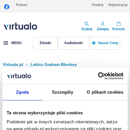
Pomoc
Punkty
Rejestracja
Szukaj
Zaloguj
Koszyk
MENU
Ebooki
Audiobooki
Nasze Ceny
Virtualo.pl
›
Lektor Graham Blockey
Filtruj
Sortuj
Graham Blockey
Zgoda
Szczegóły
O plikach cookies
Brak pozycji.
Ta strona wykorzystuje pliki cookies
Podobnie jak w innych serwisach internetowych, także
Na stronie
40
na www.virtualo.pl wykorzystywane są pliki cookies oraz