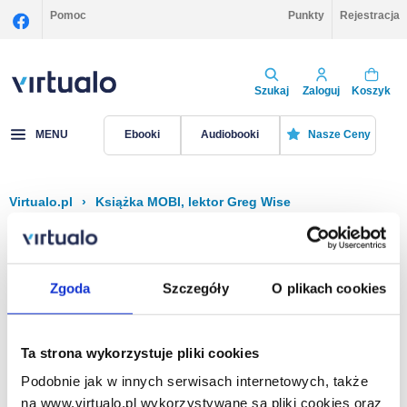
Pomoc
Punkty
Rejestracja
Szukaj
Zaloguj
Koszyk
MENU
Ebooki
Audiobooki
Nasze Ceny
Virtualo.pl
›
Książka MOBI, lektor Greg Wise
Filtruj
Sortuj
Książka MOBI, Greg Wise
Zgoda
Szczegóły
O plikach cookies
Brak pozycji.
Ta strona wykorzystuje pliki cookies
Podobnie jak w innych serwisach internetowych, także
Na stronie
40
na www.virtualo.pl wykorzystywane są pliki cookies oraz