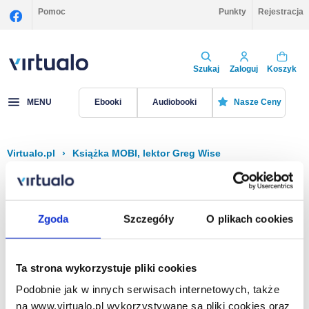
Pomoc
Punkty
Rejestracja
Szukaj
Zaloguj
Koszyk
MENU
Ebooki
Audiobooki
Nasze Ceny
Virtualo.pl
›
Książka MOBI, lektor Greg Wise
Filtruj
Sortuj
Książka MOBI, Greg Wise
Zgoda
Szczegóły
O plikach cookies
Brak pozycji.
Ta strona wykorzystuje pliki cookies
Podobnie jak w innych serwisach internetowych, także
Na stronie
40
na www.virtualo.pl wykorzystywane są pliki cookies oraz