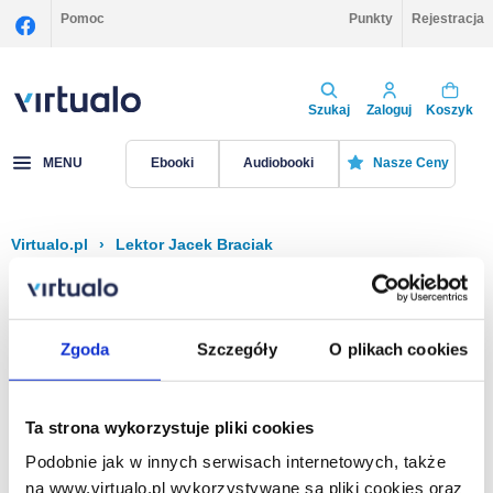
Pomoc
Punkty
Rejestracja
Szukaj
Zaloguj
Koszyk
MENU
Ebooki
Audiobooki
Nasze Ceny
Virtualo.pl
›
Lektor Jacek Braciak
Filtruj
Sortuj
Jacek Braciak
Zgoda
Szczegóły
O plikach cookies
Brak pozycji.
Ta strona wykorzystuje pliki cookies
Podobnie jak w innych serwisach internetowych, także
Na stronie
40
na www.virtualo.pl wykorzystywane są pliki cookies oraz