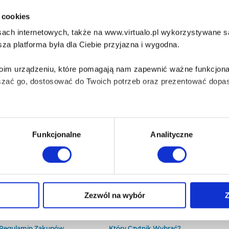
i cookies
ach internetowych, także na www.virtualo.pl wykorzystywane są 
za platforma była dla Ciebie przyjazna i wygodna.
Twoim urządzeniu, które pomagają nam zapewnić ważne funkcjona
szać go, dostosować do Twoich potrzeb oraz prezentować dopas
iezbędne do prawidłowego i bezpiecznego działania serwisu - s
Funkcjonalne
Analityczne
wi Twoje doświadczenia jeśli jesteś naszym Użytkownikiem.
 dobrowolna i można ją zmienić w dowolnym momencie, klikając 
O Virtualo
Baza wiedzy
Zezwól na wybór
Z
Kontakt
Który Format Ebooka Wybrać?
O Nas
Naucz Się Słuchać Audiobooków
aniu przez nas z plików cookies oraz o przetwarzaniu Twoich d
Regulamin Zakupów
Który Czytnik Wybrać?
ieniach, znajdziesz w naszej
Polityce prywatności
.