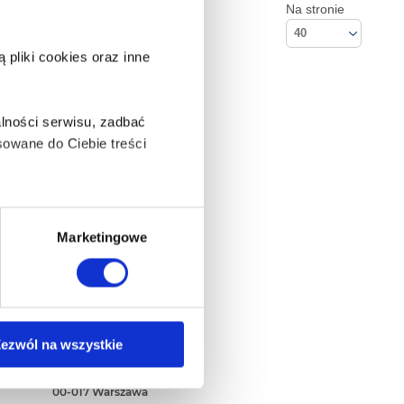
Na stronie
40
pliki cookies oraz inne
lności serwisu, zadbać
owane do Ciebie treści
ą także takie, które wymagają
Marketingowe
na ikonę w lewym dolnym
Kontakt
ezwól na wszystkie
Empik S.A
ul. Marszałkowska 104/122
anych osobowych, w tym
00-017 Warszawa