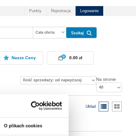
Punkty
Rejestracja
Logowanie
Cała oferta
Szukaj
0
Nasze Ceny
0.00 zł
Na stronie
Ilość sprzedaży: od najwyższej
40
Układ
O plikach cookies