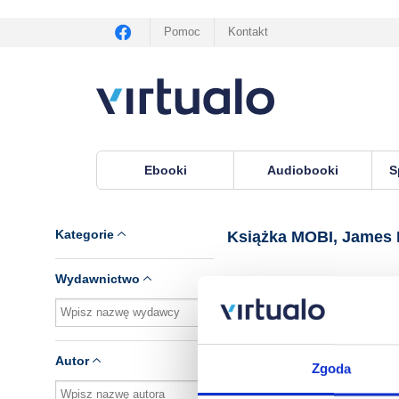
Pomoc
Kontakt
Ebooki
Audiobooki
S
Virtualo.pl
›
Książka MOBI, lektor James Bundy
Kategorie
Książka MOBI, James
Wydawnictwo
Brak pozycji.
Autor
Zgoda