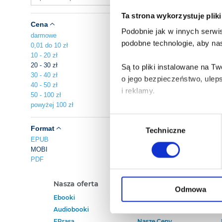
Ta strona wykorzystuje plik
Cena
Podobnie jak w innych serwis
darmowe
podobne technologie, aby nas
0,01 do 10 zł
10 - 20 zł
20 - 30 zł
Są to pliki instalowane na 
30 - 40 zł
o jego bezpieczeństwo, ulep
40 - 50 zł
i reklamy.
50 - 100 zł
powyżej 100 zł
Poza plikami, które są nam n
Wybór
Twojej zgody.
Format
Techniczne
zgody
EPUB
MOBI
Każda udzielona zgoda popra
PDF
Zgoda na pliki cookies jest
Nasza oferta
Polecamy
rogu strony.
Odmowa
Ebooki
Darmowe Ebooki
Audiobooki
Ebooki Na Kindle
Więcej informacji o korzyst
EPrasa
Nasze Ceny
o przysługujących Ci uprawn