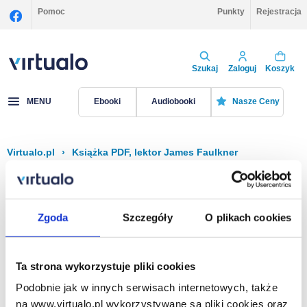
Pomoc
Punkty
Rejestracja
Szukaj
Zaloguj
Koszyk
MENU
Ebooki
Audiobooki
Nasze Ceny
Virtualo.pl
›
Książka PDF, lektor James Faulkner
Filtruj
Sortuj
Książka PDF, James Faulkner
Zgoda
Szczegóły
O plikach cookies
Brak pozycji.
Ta strona wykorzystuje pliki cookies
Podobnie jak w innych serwisach internetowych, także
Na stronie
40
na www.virtualo.pl wykorzystywane są pliki cookies oraz