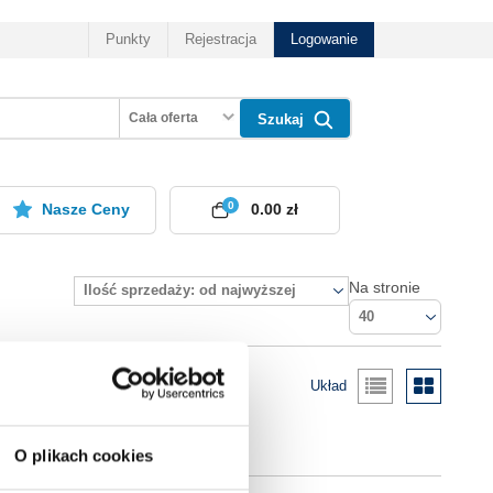
Punkty
Rejestracja
Logowanie
Cała oferta
Szukaj
0
Nasze Ceny
0.00 zł
Na stronie
Ilość sprzedaży: od najwyższej
40
Układ
O plikach cookies