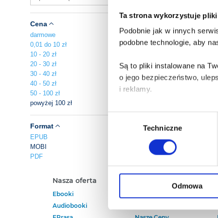
Ta strona wykorzystuje plik
Cena
Podobnie jak w innych serwis
darmowe
podobne technologie, aby nas
0,01 do 10 zł
10 - 20 zł
20 - 30 zł
Są to pliki instalowane na 
30 - 40 zł
o jego bezpieczeństwo, ulep
40 - 50 zł
i reklamy.
50 - 100 zł
powyżej 100 zł
Poza plikami, które są nam n
Wybór
Twojej zgody.
Format
Techniczne
zgody
EPUB
MOBI
Każda udzielona zgoda popra
PDF
Zgoda na pliki cookies jest
Nasza oferta
Polecamy
rogu strony.
Odmowa
Ebooki
Darmowe Ebooki
Audiobooki
Ebooki Na Kindle
Więcej informacji o korzyst
EPrasa
Nasze Ceny
o przysługujących Ci uprawn