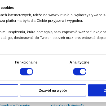
i cookies
ach internetowych, także na www.virtualo.pl wykorzystywane są 
za platforma była dla Ciebie przyjazna i wygodna.
Twoim urządzeniu, które pomagają nam zapewnić ważne funkcjona
szać go, dostosować do Twoich potrzeb oraz prezentować dopas
iezbędne do prawidłowego i bezpiecznego działania serwisu - s
Funkcjonalne
Analityczne
wi Twoje doświadczenia jeśli jesteś naszym Użytkownikiem.
 dobrowolna i można ją zmienić w dowolnym momencie, klikając 
O Virtualo
Baza wiedzy
Zezwól na wybór
Z
Kontakt
Który Format Ebooka Wybrać?
O Nas
Naucz Się Słuchać Audiobooków
aniu przez nas z plików cookies oraz o przetwarzaniu Twoich d
Regulamin Zakupów
Który Czytnik Wybrać?
ieniach, znajdziesz w naszej
Polityce prywatności
.