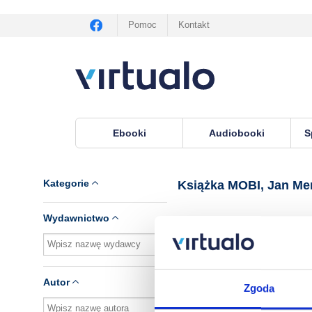
Pomoc
Kontakt
Ebooki
Audiobooki
S
Virtualo.pl
›
Książka MOBI, lektor Jan Meredith
Kategorie
Książka MOBI, Jan Me
Wydawnictwo
Brak pozycji.
Autor
Zgoda