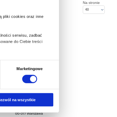
Na stronie
40
pliki cookies oraz inne
lności serwisu, zadbać
owane do Ciebie treści
ą także takie, które wymagają
Marketingowe
na ikonę w lewym dolnym
Kontakt
ezwól na wszystkie
Empik S.A
ul. Marszałkowska 104/122
anych osobowych, w tym
00-017 Warszawa