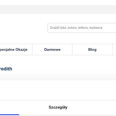
pecjalne Okazje
Darmowe
Blog
redith
Szczegóły