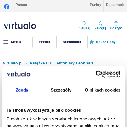
Pomoc
Punkty
Rejestracja
Szukaj
Zaloguj
Koszyk
MENU
Ebooki
Audiobooki
Nasze Ceny
Virtualo.pl
›
Książka PDF, lektor Jay Leonhart
Filtruj
Sortuj
Książka PDF, Jay Leonhart
Zgoda
Szczegóły
O plikach cookies
Brak pozycji.
Ta strona wykorzystuje pliki cookies
Podobnie jak w innych serwisach internetowych, także
Na stronie
40
na www.virtualo.pl wykorzystywane są pliki cookies oraz