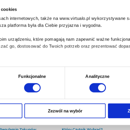
i cookies
ach internetowych, także na www.virtualo.pl wykorzystywane są 
za platforma była dla Ciebie przyjazna i wygodna.
Twoim urządzeniu, które pomagają nam zapewnić ważne funkcjona
szać go, dostosować do Twoich potrzeb oraz prezentować dopas
iezbędne do prawidłowego i bezpiecznego działania serwisu - s
Funkcjonalne
Analityczne
wi Twoje doświadczenia jeśli jesteś naszym Użytkownikiem.
 dobrowolna i można ją zmienić w dowolnym momencie, klikając 
O Virtualo
Baza wiedzy
Zezwól na wybór
Z
Kontakt
Który Format Ebooka Wybrać?
O Nas
Naucz Się Słuchać Audiobooków
aniu przez nas z plików cookies oraz o przetwarzaniu Twoich d
Regulamin Zakupów
Który Czytnik Wybrać?
ieniach, znajdziesz w naszej
Polityce prywatności
.