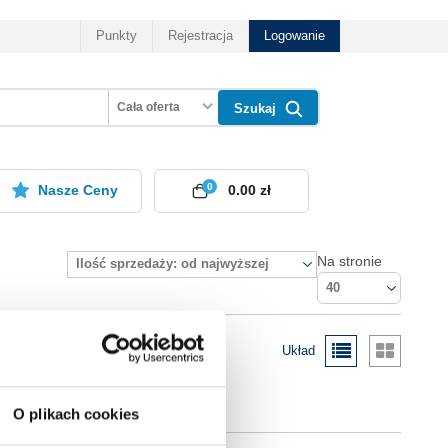
Punkty
Rejestracja
Logowanie
Cała oferta
Szukaj
0
Nasze Ceny
0.00 zł
Na stronie
Ilość sprzedaży: od najwyższej
40
Układ
O plikach cookies