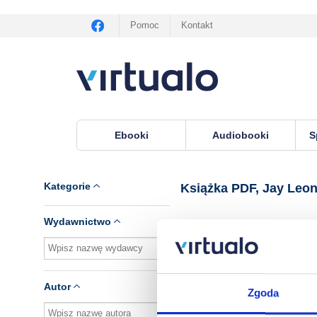
Pomoc
Kontakt
Ebooki
Audiobooki
S
Virtualo.pl
›
Książka PDF, lektor Jay Leonhart
Kategorie
Książka PDF, Jay Leon
Wydawnictwo
Brak pozycji.
Autor
Zgoda