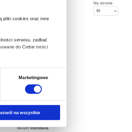
Na stronie
40
pliki cookies oraz inne
lności serwisu, zadbać
owane do Ciebie treści
ą także takie, które wymagają
Marketingowe
na ikonę w lewym dolnym
Kontakt
ezwól na wszystkie
Empik S.A
ul. Marszałkowska 104/122
anych osobowych, w tym
00-017 Warszawa