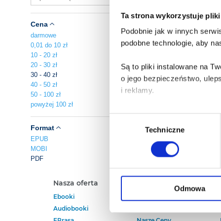
Ta strona wykorzystuje plik
Cena
Podobnie jak w innych serwis
darmowe
podobne technologie, aby nas
0,01 do 10 zł
10 - 20 zł
20 - 30 zł
Są to pliki instalowane na 
30 - 40 zł
o jego bezpieczeństwo, ulep
40 - 50 zł
i reklamy.
50 - 100 zł
powyżej 100 zł
Poza plikami, które są nam n
Wybór
Twojej zgody.
Format
Techniczne
zgody
EPUB
MOBI
Każda udzielona zgoda popra
PDF
Zgoda na pliki cookies jest
Nasza oferta
Polecamy
rogu strony.
Odmowa
Ebooki
Darmowe Ebooki
Audiobooki
Ebooki Na Kindle
Więcej informacji o korzyst
EPrasa
Nasze Ceny
o przysługujących Ci uprawn