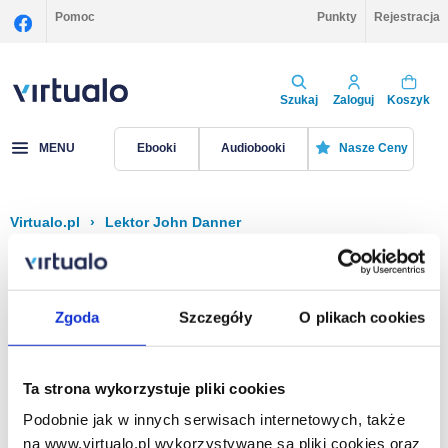
Pomoc
Punkty
Rejestracja
Szukaj
Zaloguj
Koszyk
MENU
Ebooki
Audiobooki
Nasze Ceny
Virtualo.pl
›
Lektor John Danner
Filtruj
Sortuj
John Danner
Zgoda
Szczegóły
O plikach cookies
Brak pozycji.
Ta strona wykorzystuje pliki cookies
Podobnie jak w innych serwisach internetowych, także
Na stronie
40
na www.virtualo.pl wykorzystywane są pliki cookies oraz