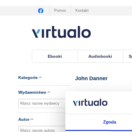
Pomoc
Kontakt
Ebooki
Audiobooki
S
Virtualo.pl
›
Lektor John Danner
Kategorie
John Danner
Wydawnictwo
Brak pozycji.
Autor
Zgoda