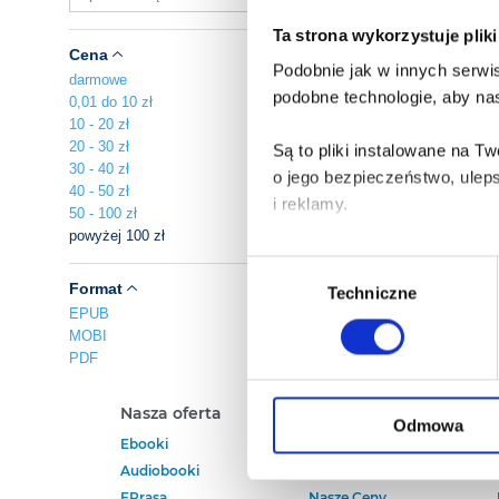
Ta strona wykorzystuje plik
Cena
Podobnie jak w innych serwis
darmowe
podobne technologie, aby nas
0,01 do 10 zł
10 - 20 zł
20 - 30 zł
Są to pliki instalowane na 
30 - 40 zł
o jego bezpieczeństwo, ulep
40 - 50 zł
i reklamy.
50 - 100 zł
powyżej 100 zł
Poza plikami, które są nam n
Wybór
Twojej zgody.
Format
Techniczne
zgody
EPUB
MOBI
Każda udzielona zgoda popra
PDF
Zgoda na pliki cookies jest
Nasza oferta
Polecamy
rogu strony.
Odmowa
Ebooki
Darmowe Ebooki
Audiobooki
Ebooki Na Kindle
Więcej informacji o korzyst
EPrasa
Nasze Ceny
o przysługujących Ci uprawn