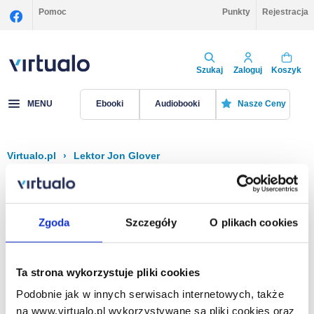
Pomoc
Punkty
Rejestracja
Szukaj
Zaloguj
Koszyk
MENU
Ebooki
Audiobooki
Nasze Ceny
Virtualo.pl
›
Lektor Jon Glover
Filtruj
Sortuj
Jon Glover
Zgoda
Szczegóły
O plikach cookies
Brak pozycji.
Ta strona wykorzystuje pliki cookies
Podobnie jak w innych serwisach internetowych, także
Na stronie
40
na www.virtualo.pl wykorzystywane są pliki cookies oraz