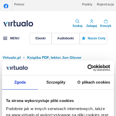
Pomoc
Punkty
Rejestracja
Szukaj
Zaloguj
Koszyk
MENU
Ebooki
Audiobooki
Nasze Ceny
Virtualo.pl
›
Książka PDF, lektor Jon Glover
Filtruj
Sortuj
Książka PDF, Jon Glover
Zgoda
Szczegóły
O plikach cookies
Brak pozycji.
Ta strona wykorzystuje pliki cookies
Podobnie jak w innych serwisach internetowych, także
Na stronie
40
na www.virtualo.pl wykorzystywane są pliki cookies oraz