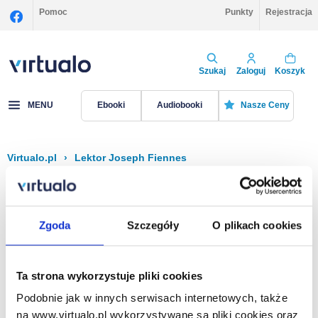
Pomoc
Punkty
Rejestracja
Szukaj
Zaloguj
Koszyk
MENU
Ebooki
Audiobooki
Nasze Ceny
Virtualo.pl
›
Lektor Joseph Fiennes
Filtruj
Sortuj
Joseph Fiennes
Zgoda
Szczegóły
O plikach cookies
Brak pozycji.
Ta strona wykorzystuje pliki cookies
Podobnie jak w innych serwisach internetowych, także
Na stronie
40
na www.virtualo.pl wykorzystywane są pliki cookies oraz