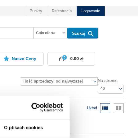
Punkty
Rejestracja
Logowanie
Cała oferta
Szukaj
0
Nasze Ceny
0.00 zł
Na stronie
Ilość sprzedaży: od najwyższej
40
Układ
O plikach cookies