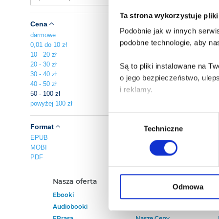
Ta strona wykorzystuje plik
Cena
Podobnie jak w innych serwis
darmowe
podobne technologie, aby nas
0,01 do 10 zł
10 - 20 zł
20 - 30 zł
Są to pliki instalowane na 
30 - 40 zł
o jego bezpieczeństwo, ulep
40 - 50 zł
i reklamy.
50 - 100 zł
powyżej 100 zł
Poza plikami, które są nam n
Wybór
Twojej zgody.
Format
Techniczne
zgody
EPUB
MOBI
Każda udzielona zgoda popra
PDF
Zgoda na pliki cookies jest
Nasza oferta
Polecamy
rogu strony.
Odmowa
Ebooki
Darmowe Ebooki
Audiobooki
Ebooki Na Kindle
Więcej informacji o korzyst
EPrasa
Nasze Ceny
o przysługujących Ci uprawn