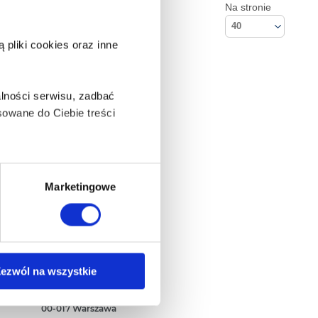
Na stronie
40
pliki cookies oraz inne
lności serwisu, zadbać
owane do Ciebie treści
ą także takie, które wymagają
Marketingowe
na ikonę w lewym dolnym
Kontakt
ezwól na wszystkie
Empik S.A
ul. Marszałkowska 104/122
anych osobowych, w tym
00-017 Warszawa