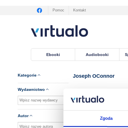
Pomoc
Kontakt
Ebooki
Audiobooki
S
Virtualo.pl
›
Lektor Joseph OConnor
Kategorie
Joseph OConnor
Wydawnictwo
Brak pozycji.
Autor
Zgoda