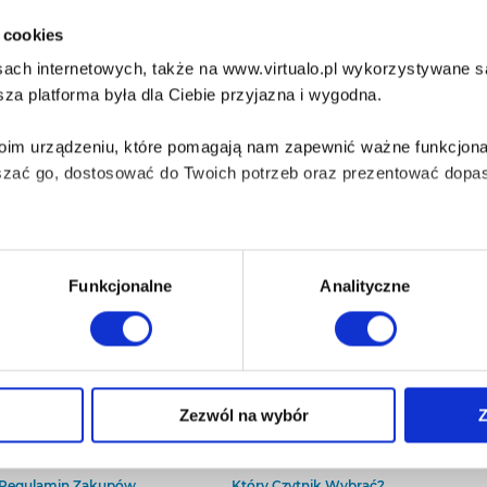
i cookies
ach internetowych, także na www.virtualo.pl wykorzystywane są 
za platforma była dla Ciebie przyjazna i wygodna.
Twoim urządzeniu, które pomagają nam zapewnić ważne funkcjona
szać go, dostosować do Twoich potrzeb oraz prezentować dopas
iezbędne do prawidłowego i bezpiecznego działania serwisu - s
Funkcjonalne
Analityczne
wi Twoje doświadczenia jeśli jesteś naszym Użytkownikiem.
 dobrowolna i można ją zmienić w dowolnym momencie, klikając 
O Virtualo
Baza wiedzy
Zezwól na wybór
Z
Kontakt
Który Format Ebooka Wybrać?
O Nas
Naucz Się Słuchać Audiobooków
aniu przez nas z plików cookies oraz o przetwarzaniu Twoich d
Regulamin Zakupów
Który Czytnik Wybrać?
ieniach, znajdziesz w naszej
Polityce prywatności
.