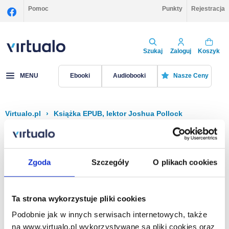
Pomoc
Punkty
Rejestracja
Szukaj
Zaloguj
Koszyk
MENU
Ebooki
Audiobooki
Nasze Ceny
Virtualo.pl
›
Książka EPUB, lektor Joshua Pollock
Filtruj
Sortuj
Książka EPUB, Joshua Pollock
Zgoda
Szczegóły
O plikach cookies
Brak pozycji.
Ta strona wykorzystuje pliki cookies
Podobnie jak w innych serwisach internetowych, także
Na stronie
40
na www.virtualo.pl wykorzystywane są pliki cookies oraz