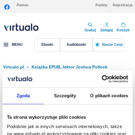
Pomoc
Punkty
Rejestracja
Szukaj
Zaloguj
Koszyk
MENU
Ebooki
Audiobooki
Nasze Ceny
Virtualo.pl
›
Książka EPUB, lektor Joshua Pollock
Filtruj
Sortuj
Książka EPUB, Joshua Pollock
Zgoda
Szczegóły
O plikach cookies
Brak pozycji.
Ta strona wykorzystuje pliki cookies
Podobnie jak w innych serwisach internetowych, także
Na stronie
40
na www.virtualo.pl wykorzystywane są pliki cookies oraz