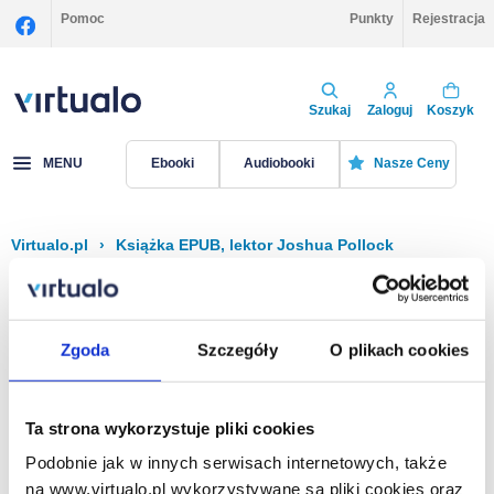
Pomoc
Punkty
Rejestracja
Szukaj
Zaloguj
Koszyk
MENU
Ebooki
Audiobooki
Nasze Ceny
Virtualo.pl
›
Książka EPUB, lektor Joshua Pollock
Filtruj
Sortuj
Książka EPUB, Joshua Pollock
Zgoda
Szczegóły
O plikach cookies
Brak pozycji.
Ta strona wykorzystuje pliki cookies
Podobnie jak w innych serwisach internetowych, także
Na stronie
40
na www.virtualo.pl wykorzystywane są pliki cookies oraz