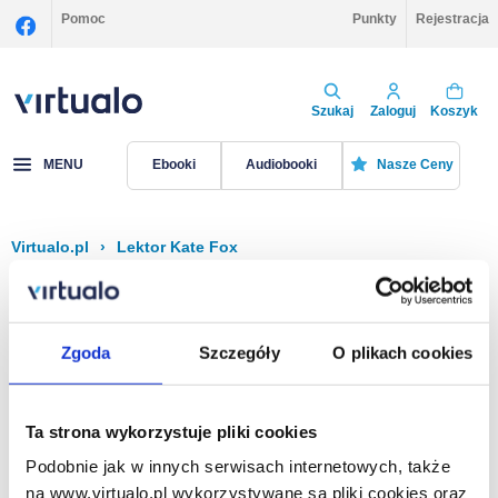
Pomoc
Punkty
Rejestracja
Szukaj
Zaloguj
Koszyk
MENU
Ebooki
Audiobooki
Nasze Ceny
Virtualo.pl
›
Lektor Kate Fox
Filtruj
Sortuj
Kate Fox
Zgoda
Szczegóły
O plikach cookies
Brak pozycji.
Ta strona wykorzystuje pliki cookies
Podobnie jak w innych serwisach internetowych, także
Na stronie
40
na www.virtualo.pl wykorzystywane są pliki cookies oraz