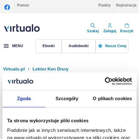
Pomoc
Punkty
Rejestracja
Szukaj
Zaloguj
Koszyk
MENU
Ebooki
Audiobooki
Nasze Ceny
Virtualo.pl
›
Lektor Ken Drury
Filtruj
Sortuj
Ken Drury
Zgoda
Szczegóły
O plikach cookies
Brak pozycji.
Ta strona wykorzystuje pliki cookies
Podobnie jak w innych serwisach internetowych, także
Na stronie
40
na www.virtualo.pl wykorzystywane są pliki cookies oraz