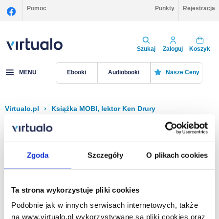
Pomoc
Punkty
Rejestracja
Szukaj
Zaloguj
Koszyk
MENU
Ebooki
Audiobooki
Nasze Ceny
Virtualo.pl
›
Książka MOBI, lektor Ken Drury
Filtruj
Sortuj
Książka MOBI, Ken Drury
Zgoda
Szczegóły
O plikach cookies
Brak pozycji.
Ta strona wykorzystuje pliki cookies
Podobnie jak w innych serwisach internetowych, także
Na stronie
40
na www.virtualo.pl wykorzystywane są pliki cookies oraz