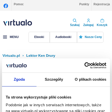
Pomoc
Punkty
Rejestracja
Szukaj
Zaloguj
Koszyk
MENU
Ebooki
Audiobooki
Nasze Ceny
Virtualo.pl
›
Lektor Ken Drury
Filtruj
Sortuj
Ken Drury
Zgoda
Szczegóły
O plikach cookies
Brak pozycji.
Ta strona wykorzystuje pliki cookies
Podobnie jak w innych serwisach internetowych, także
Na stronie
40
na www.virtualo.pl wykorzystywane są pliki cookies oraz