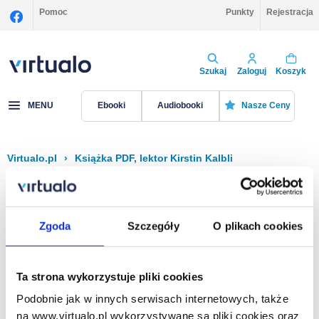
Pomoc
Punkty
Rejestracja
Szukaj
Zaloguj
Koszyk
MENU
Ebooki
Audiobooki
Nasze Ceny
Virtualo.pl
›
Książka PDF, lektor Kirstin Kalbli
Filtruj
Sortuj
Książka PDF, Kirstin Kalbli
Zgoda
Szczegóły
O plikach cookies
Brak pozycji.
Ta strona wykorzystuje pliki cookies
Podobnie jak w innych serwisach internetowych, także
Na stronie
40
na www.virtualo.pl wykorzystywane są pliki cookies oraz