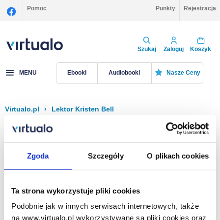
Pomoc
Punkty
Rejestracja
Szukaj
Zaloguj
Koszyk
MENU
Ebooki
Audiobooki
Nasze Ceny
Virtualo.pl
›
Lektor Kristen Bell
Filtruj
Sortuj
Kristen Bell
Zgoda
Szczegóły
O plikach cookies
Brak pozycji.
Ta strona wykorzystuje pliki cookies
Podobnie jak w innych serwisach internetowych, także
Na stronie
40
na www.virtualo.pl wykorzystywane są pliki cookies oraz