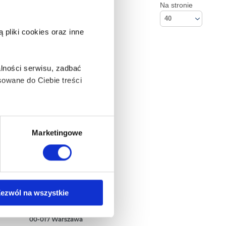
Na stronie
40
pliki cookies oraz inne
lności serwisu, zadbać
owane do Ciebie treści
ą także takie, które wymagają
Marketingowe
na ikonę w lewym dolnym
Kontakt
ezwól na wszystkie
Empik S.A
ul. Marszałkowska 104/122
anych osobowych, w tym
00-017 Warszawa