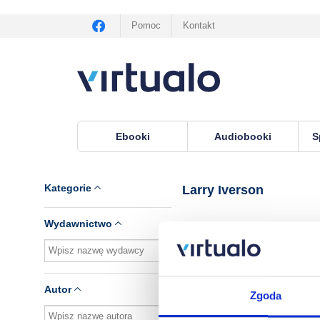
Pomoc
Kontakt
Ebooki
Audiobooki
S
Virtualo.pl
›
Lektor Larry Iverson
Kategorie
Larry Iverson
Wydawnictwo
Brak pozycji.
Autor
Zgoda