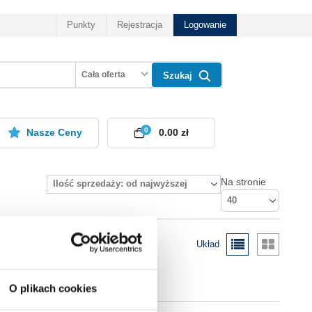
Punkty
Rejestracja
Logowanie
Cała oferta
Szukaj
0
Nasze Ceny
0.00 zł
Na stronie
Ilość sprzedaży: od najwyższej
40
Układ
O plikach cookies