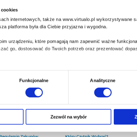
i cookies
ach internetowych, także na www.virtualo.pl wykorzystywane są 
za platforma była dla Ciebie przyjazna i wygodna.
Twoim urządzeniu, które pomagają nam zapewnić ważne funkcjona
szać go, dostosować do Twoich potrzeb oraz prezentować dopas
iezbędne do prawidłowego i bezpiecznego działania serwisu - s
Funkcjonalne
Analityczne
wi Twoje doświadczenia jeśli jesteś naszym Użytkownikiem.
 dobrowolna i można ją zmienić w dowolnym momencie, klikając 
O Virtualo
Baza wiedzy
Zezwól na wybór
Z
Kontakt
Który Format Ebooka Wybrać?
O Nas
Naucz Się Słuchać Audiobooków
aniu przez nas z plików cookies oraz o przetwarzaniu Twoich d
Regulamin Zakupów
Który Czytnik Wybrać?
ieniach, znajdziesz w naszej
Polityce prywatności
.