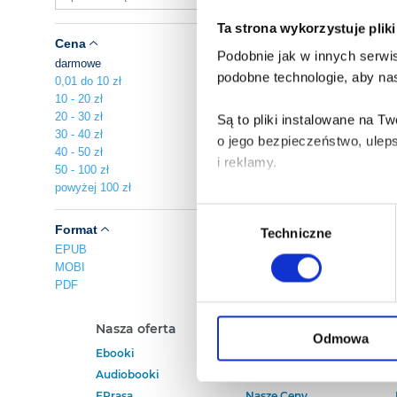
Ta strona wykorzystuje plik
Cena
Podobnie jak w innych serwis
darmowe
podobne technologie, aby nas
0,01 do 10 zł
10 - 20 zł
20 - 30 zł
Są to pliki instalowane na 
30 - 40 zł
o jego bezpieczeństwo, ulep
40 - 50 zł
i reklamy.
50 - 100 zł
powyżej 100 zł
Poza plikami, które są nam n
Wybór
Twojej zgody.
Format
Techniczne
zgody
EPUB
MOBI
Każda udzielona zgoda popra
PDF
Zgoda na pliki cookies jest
Nasza oferta
Polecamy
rogu strony.
Odmowa
Ebooki
Darmowe Ebooki
Audiobooki
Ebooki Na Kindle
Więcej informacji o korzyst
EPrasa
Nasze Ceny
o przysługujących Ci uprawn