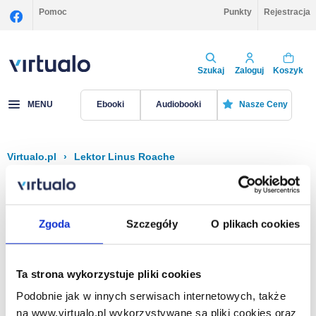
Pomoc
Punkty
Rejestracja
Szukaj
Zaloguj
Koszyk
MENU
Ebooki
Audiobooki
Nasze Ceny
Virtualo.pl
›
Lektor Linus Roache
Filtruj
Sortuj
Linus Roache
Zgoda
Szczegóły
O plikach cookies
Brak pozycji.
Ta strona wykorzystuje pliki cookies
Podobnie jak w innych serwisach internetowych, także
Na stronie
40
na www.virtualo.pl wykorzystywane są pliki cookies oraz