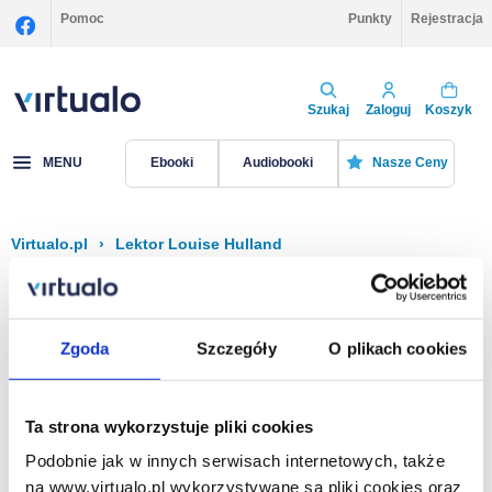
Pomoc
Punkty
Rejestracja
Szukaj
Zaloguj
Koszyk
MENU
Ebooki
Audiobooki
Nasze Ceny
Virtualo.pl
›
Lektor Louise Hulland
Filtruj
Sortuj
Louise Hulland
Zgoda
Szczegóły
O plikach cookies
Brak pozycji.
Ta strona wykorzystuje pliki cookies
Podobnie jak w innych serwisach internetowych, także
Na stronie
40
na www.virtualo.pl wykorzystywane są pliki cookies oraz