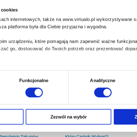
i cookies
ach internetowych, także na www.virtualo.pl wykorzystywane są 
za platforma była dla Ciebie przyjazna i wygodna.
Twoim urządzeniu, które pomagają nam zapewnić ważne funkcjona
szać go, dostosować do Twoich potrzeb oraz prezentować dopas
iezbędne do prawidłowego i bezpiecznego działania serwisu - s
Funkcjonalne
Analityczne
wi Twoje doświadczenia jeśli jesteś naszym Użytkownikiem.
 dobrowolna i można ją zmienić w dowolnym momencie, klikając 
O Virtualo
Baza wiedzy
Zezwól na wybór
Z
Kontakt
Który Format Ebooka Wybrać?
O Nas
Naucz Się Słuchać Audiobooków
aniu przez nas z plików cookies oraz o przetwarzaniu Twoich d
Regulamin Zakupów
Który Czytnik Wybrać?
ieniach, znajdziesz w naszej
Polityce prywatności
.