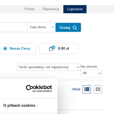
Punkty
Rejestracja
Logowanie
Cała oferta
Szukaj
0
Nasze Ceny
0.00 zł
Na stronie
Ilość sprzedaży: od najwyższej
40
Układ
O plikach cookies