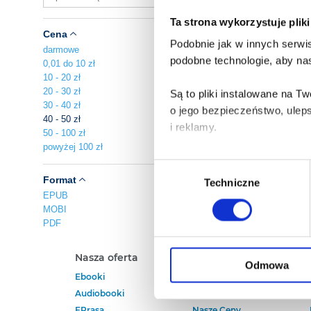
Ta strona wykorzystuje plik
Cena
Podobnie jak w innych serwis
darmowe
podobne technologie, aby nas
0,01 do 10 zł
10 - 20 zł
20 - 30 zł
Są to pliki instalowane na 
30 - 40 zł
o jego bezpieczeństwo, ulep
40 - 50 zł
i reklamy.
50 - 100 zł
powyżej 100 zł
Poza plikami, które są nam n
Wybór
Twojej zgody.
Format
Techniczne
zgody
EPUB
MOBI
Każda udzielona zgoda popra
PDF
Zgoda na pliki cookies jest
Nasza oferta
Polecamy
rogu strony.
Odmowa
Ebooki
Darmowe Ebooki
Audiobooki
Ebooki Na Kindle
Więcej informacji o korzyst
EPrasa
Nasze Ceny
o przysługujących Ci uprawn