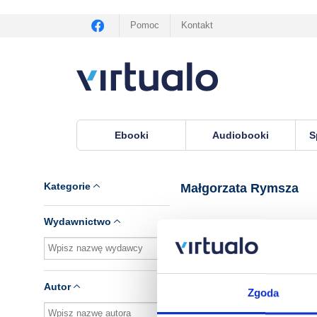
Pomoc
Kontakt
Ebooki
Audiobooki
S
Virtualo.pl
›
Tłumacz Małgorzata Rymsza
Kategorie
Małgorzata Rymsza
Wydawnictwo
Brak pozycji.
Autor
Zgoda