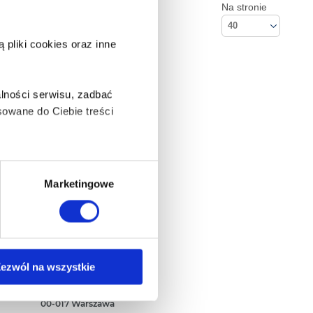
Na stronie
40
pliki cookies oraz inne
lności serwisu, zadbać
owane do Ciebie treści
ą także takie, które wymagają
Marketingowe
na ikonę w lewym dolnym
Kontakt
ezwól na wszystkie
Empik S.A
ul. Marszałkowska 104/122
anych osobowych, w tym
00-017 Warszawa