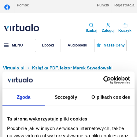
Pomoc
Punkty
Rejestracja
Szukaj
Zaloguj
Koszyk
MENU
Ebooki
Audiobooki
Nasze Ceny
Virtualo.pl
›
Książka PDF, lektor Marek Szwedowski
Filtruj
Sortuj
Książka PDF, Marek Szwedowski
Zgoda
Szczegóły
O plikach cookies
Brak pozycji.
Ta strona wykorzystuje pliki cookies
Podobnie jak w innych serwisach internetowych, także
Na stronie
40
na www.virtualo.pl wykorzystywane są pliki cookies oraz