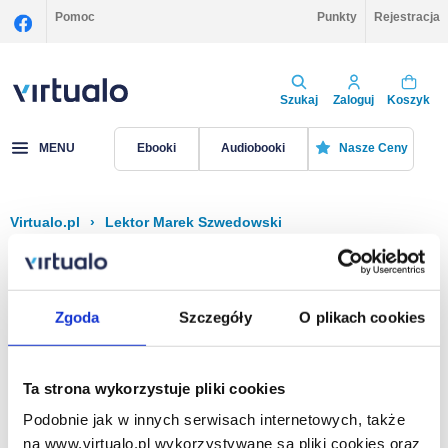
Pomoc
Punkty
Rejestracja
Szukaj
Zaloguj
Koszyk
MENU
Ebooki
Audiobooki
Nasze Ceny
Virtualo.pl
›
Lektor Marek Szwedowski
Filtruj
Sortuj
Marek Szwedowski
Zgoda
Szczegóły
O plikach cookies
Brak pozycji.
Ta strona wykorzystuje pliki cookies
Podobnie jak w innych serwisach internetowych, także
Na stronie
40
na www.virtualo.pl wykorzystywane są pliki cookies oraz