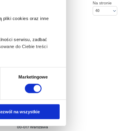
Na stronie
40
pliki cookies oraz inne
lności serwisu, zadbać
owane do Ciebie treści
ą także takie, które wymagają
Marketingowe
na ikonę w lewym dolnym
Kontakt
ezwól na wszystkie
Empik S.A
ul. Marszałkowska 104/122
anych osobowych, w tym
00-017 Warszawa