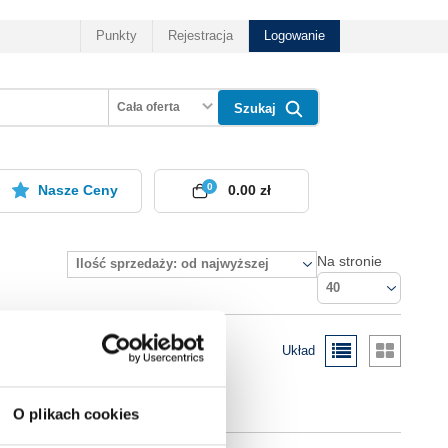
Punkty
Rejestracja
Logowanie
Cała oferta
Szukaj
0
Nasze Ceny
0.00 zł
Na stronie
Ilość sprzedaży: od najwyższej
40
Układ
O plikach cookies