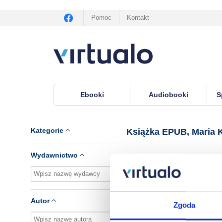
Pomoc
Kontakt
Ebooki
Audiobooki
S
Virtualo.pl
›
Książka EPUB, lektor Maria Kowalik
Kategorie
Książka EPUB, Maria 
Wydawnictwo
Brak pozycji.
Autor
Zgoda