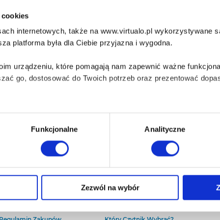
i cookies
ach internetowych, także na www.virtualo.pl wykorzystywane są 
za platforma była dla Ciebie przyjazna i wygodna.
Twoim urządzeniu, które pomagają nam zapewnić ważne funkcjona
szać go, dostosować do Twoich potrzeb oraz prezentować dopas
iezbędne do prawidłowego i bezpiecznego działania serwisu - s
Funkcjonalne
Analityczne
wi Twoje doświadczenia jeśli jesteś naszym Użytkownikiem.
 dobrowolna i można ją zmienić w dowolnym momencie, klikając 
O Virtualo
Baza wiedzy
Zezwól na wybór
Z
Kontakt
Który Format Ebooka Wybrać?
O Nas
Naucz Się Słuchać Audiobooków
aniu przez nas z plików cookies oraz o przetwarzaniu Twoich d
Regulamin Zakupów
Który Czytnik Wybrać?
ieniach, znajdziesz w naszej
Polityce prywatności
.