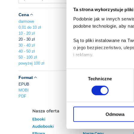
Ta strona wykorzystuje plik
Cena
Podobnie jak w innych serwis
darmowe
podobne technologie, aby nas
0,01 do 10 zł
10 - 20 zł
20 - 30 zł
Są to pliki instalowane na 
30 - 40 zł
o jego bezpieczeństwo, ulep
40 - 50 zł
i reklamy.
50 - 100 zł
powyżej 100 zł
Poza plikami, które są nam n
Wybór
Twojej zgody.
Format
Techniczne
zgody
EPUB
MOBI
Każda udzielona zgoda popra
PDF
Zgoda na pliki cookies jest
Nasza oferta
Polecamy
rogu strony.
Odmowa
Ebooki
Darmowe Ebooki
Audiobooki
Ebooki Na Kindle
Więcej informacji o korzyst
EPrasa
Nasze Ceny
o przysługujących Ci uprawn