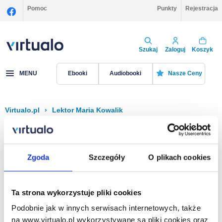
Pomoc
Punkty
Rejestracja
Szukaj
Zaloguj
Koszyk
MENU
Ebooki
Audiobooki
Nasze Ceny
Virtualo.pl
›
Lektor Maria Kowalik
Filtruj
Sortuj
Maria Kowalik
Zgoda
Szczegóły
O plikach cookies
Brak pozycji.
Ta strona wykorzystuje pliki cookies
Podobnie jak w innych serwisach internetowych, także
Na stronie
40
na www.virtualo.pl wykorzystywane są pliki cookies oraz