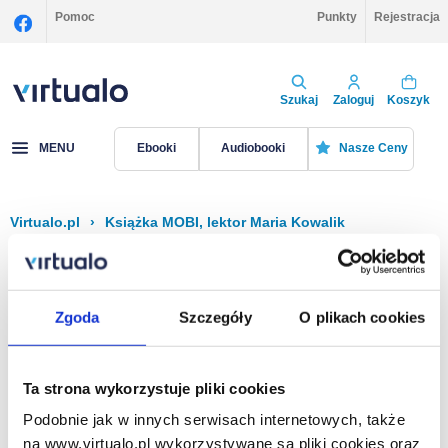
Pomoc
Punkty
Rejestracja
Szukaj
Zaloguj
Koszyk
MENU
Ebooki
Audiobooki
Nasze Ceny
Virtualo.pl
›
Książka MOBI, lektor Maria Kowalik
Filtruj
Sortuj
Książka MOBI, Maria Kowalik
Zgoda
Szczegóły
O plikach cookies
Brak pozycji.
Ta strona wykorzystuje pliki cookies
Podobnie jak w innych serwisach internetowych, także
Na stronie
40
na www.virtualo.pl wykorzystywane są pliki cookies oraz