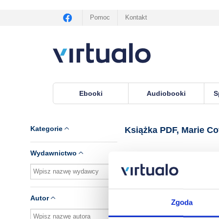
Pomoc
Kontakt
Ebooki
Audiobooki
S
Virtualo.pl
›
Książka PDF, tłumacz Marie Cofta
Kategorie
Książka PDF, Marie Co
Wydawnictwo
Brak pozycji.
Autor
Zgoda