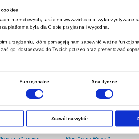
i cookies
ach internetowych, także na www.virtualo.pl wykorzystywane są 
za platforma była dla Ciebie przyjazna i wygodna.
Twoim urządzeniu, które pomagają nam zapewnić ważne funkcjona
szać go, dostosować do Twoich potrzeb oraz prezentować dopas
iezbędne do prawidłowego i bezpiecznego działania serwisu - s
Funkcjonalne
Analityczne
wi Twoje doświadczenia jeśli jesteś naszym Użytkownikiem.
 dobrowolna i można ją zmienić w dowolnym momencie, klikając 
O Virtualo
Baza wiedzy
Zezwól na wybór
Z
Kontakt
Który Format Ebooka Wybrać?
O Nas
Naucz Się Słuchać Audiobooków
aniu przez nas z plików cookies oraz o przetwarzaniu Twoich d
Regulamin Zakupów
Który Czytnik Wybrać?
ieniach, znajdziesz w naszej
Polityce prywatności
.