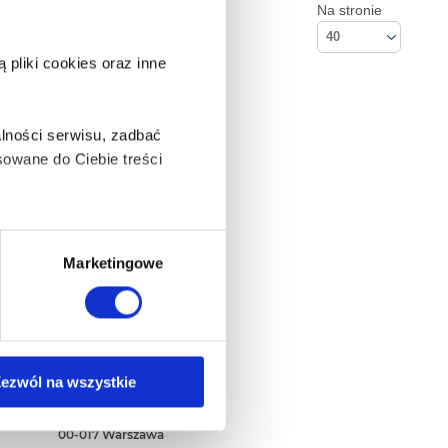
Na stronie
40
pliki cookies oraz inne
lności serwisu, zadbać
owane do Ciebie treści
ą także takie, które wymagają
Marketingowe
na ikonę w lewym dolnym
Kontakt
ezwól na wszystkie
Empik S.A
ul. Marszałkowska 104/122
anych osobowych, w tym
00-017 Warszawa