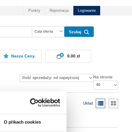
Punkty
Rejestracja
Logowanie
Cała oferta
Szukaj
0
Nasze Ceny
0.00 zł
Na stronie
Ilość sprzedaży: od najwyższej
40
Układ
O plikach cookies