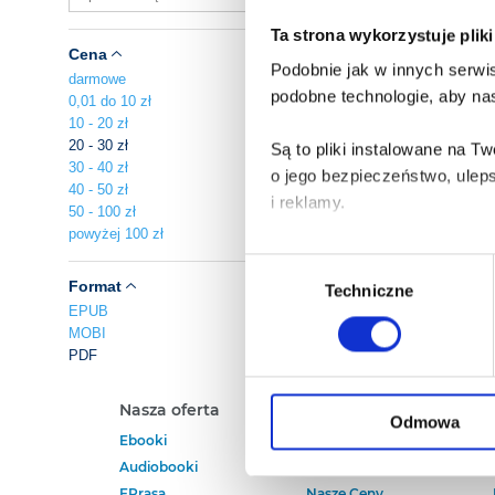
Ta strona wykorzystuje plik
Cena
Podobnie jak w innych serwis
darmowe
podobne technologie, aby nas
0,01 do 10 zł
10 - 20 zł
20 - 30 zł
Są to pliki instalowane na 
30 - 40 zł
o jego bezpieczeństwo, ulep
40 - 50 zł
i reklamy.
50 - 100 zł
powyżej 100 zł
Poza plikami, które są nam n
Wybór
Twojej zgody.
Format
Techniczne
zgody
EPUB
MOBI
Każda udzielona zgoda popra
PDF
Zgoda na pliki cookies jest
Nasza oferta
Polecamy
rogu strony.
Odmowa
Ebooki
Darmowe Ebooki
Audiobooki
Ebooki Na Kindle
Więcej informacji o korzyst
EPrasa
Nasze Ceny
o przysługujących Ci uprawn