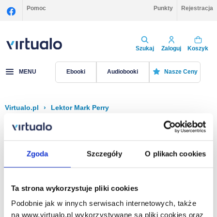
Pomoc
Punkty
Rejestracja
Szukaj
Zaloguj
Koszyk
MENU
Ebooki
Audiobooki
Nasze Ceny
Virtualo.pl
›
Lektor Mark Perry
Filtruj
Sortuj
Mark Perry
Zgoda
Szczegóły
O plikach cookies
Brak pozycji.
Ta strona wykorzystuje pliki cookies
Podobnie jak w innych serwisach internetowych, także
Na stronie
40
na www.virtualo.pl wykorzystywane są pliki cookies oraz