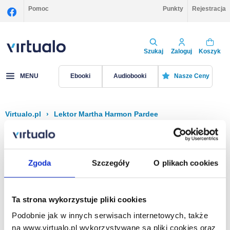
Pomoc
Punkty
Rejestracja
Szukaj
Zaloguj
Koszyk
MENU
Ebooki
Audiobooki
Nasze Ceny
Virtualo.pl
›
Lektor Martha Harmon Pardee
Filtruj
Sortuj
Martha Harmon Pardee
Zgoda
Szczegóły
O plikach cookies
Brak pozycji.
Ta strona wykorzystuje pliki cookies
Podobnie jak w innych serwisach internetowych, także
Na stronie
40
na www.virtualo.pl wykorzystywane są pliki cookies oraz