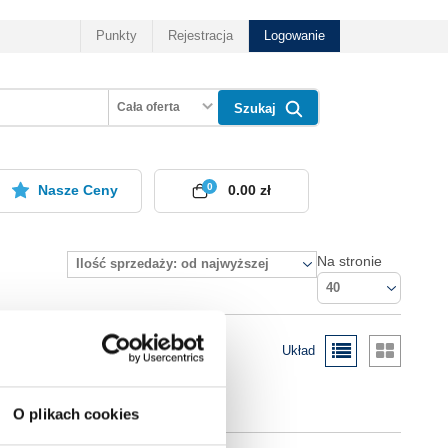
Punkty
Rejestracja
Logowanie
Cała oferta
Szukaj
0
Nasze Ceny
0.00 zł
Na stronie
Ilość sprzedaży: od najwyższej
40
Układ
O plikach cookies