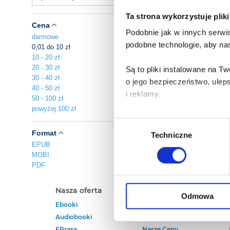
Ta strona wykorzystuje plik
Cena
Podobnie jak w innych serwis
darmowe
podobne technologie, aby nas
0,01 do 10 zł
10 - 20 zł
20 - 30 zł
Są to pliki instalowane na 
30 - 40 zł
o jego bezpieczeństwo, ulep
40 - 50 zł
i reklamy.
50 - 100 zł
powyżej 100 zł
Poza plikami, które są nam n
Wybór
Twojej zgody.
Format
Techniczne
zgody
EPUB
MOBI
Każda udzielona zgoda popra
PDF
Zgoda na pliki cookies jest
Nasza oferta
Polecamy
rogu strony.
Odmowa
Ebooki
Darmowe Ebooki
Audiobooki
Ebooki Na Kindle
Więcej informacji o korzyst
EPrasa
Nasze Ceny
o przysługujących Ci uprawn