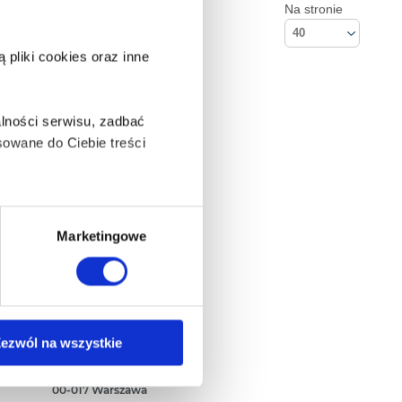
Na stronie
40
pliki cookies oraz inne
lności serwisu, zadbać
owane do Ciebie treści
ą także takie, które wymagają
Marketingowe
na ikonę w lewym dolnym
Kontakt
ezwól na wszystkie
Empik S.A
ul. Marszałkowska 104/122
anych osobowych, w tym
00-017 Warszawa