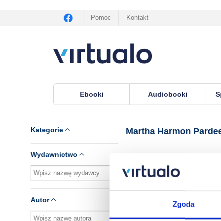
Pomoc
Kontakt
Ebooki
Audiobooki
S
Virtualo.pl
›
Lektor Martha Harmon Pardee
Kategorie
Martha Harmon Parde
Wydawnictwo
Brak pozycji.
Autor
Zgoda