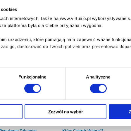
i cookies
ach internetowych, także na www.virtualo.pl wykorzystywane są 
za platforma była dla Ciebie przyjazna i wygodna.
Twoim urządzeniu, które pomagają nam zapewnić ważne funkcjona
szać go, dostosować do Twoich potrzeb oraz prezentować dopas
iezbędne do prawidłowego i bezpiecznego działania serwisu - s
Funkcjonalne
Analityczne
wi Twoje doświadczenia jeśli jesteś naszym Użytkownikiem.
 dobrowolna i można ją zmienić w dowolnym momencie, klikając 
O Virtualo
Baza wiedzy
Zezwól na wybór
Z
Kontakt
Który Format Ebooka Wybrać?
O Nas
Naucz Się Słuchać Audiobooków
aniu przez nas z plików cookies oraz o przetwarzaniu Twoich d
Regulamin Zakupów
Który Czytnik Wybrać?
ieniach, znajdziesz w naszej
Polityce prywatności
.