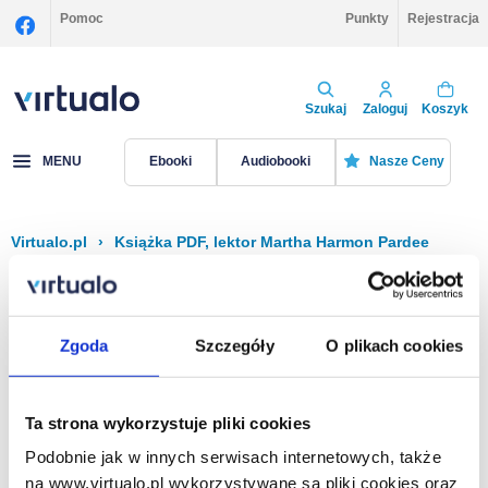
Pomoc
Punkty
Rejestracja
Szukaj
Zaloguj
Koszyk
MENU
Ebooki
Audiobooki
Nasze Ceny
Virtualo.pl
›
Książka PDF, lektor Martha Harmon Pardee
Filtruj
Sortuj
Książka PDF, Martha Harmon Pardee
Zgoda
Szczegóły
O plikach cookies
Brak pozycji.
Ta strona wykorzystuje pliki cookies
Podobnie jak w innych serwisach internetowych, także
Na stronie
40
na www.virtualo.pl wykorzystywane są pliki cookies oraz