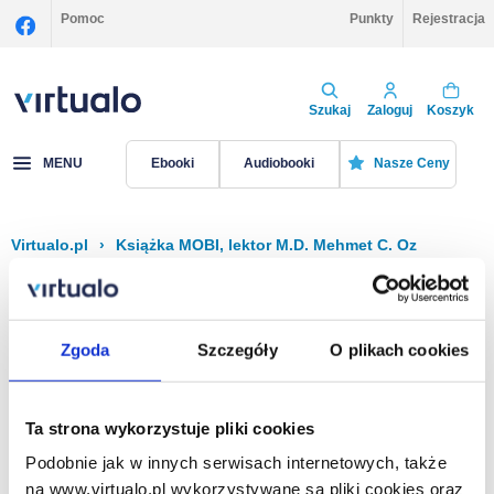
Pomoc
Punkty
Rejestracja
Szukaj
Zaloguj
Koszyk
MENU
Ebooki
Audiobooki
Nasze Ceny
Virtualo.pl
›
Książka MOBI, lektor M.D. Mehmet C. Oz
Filtruj
Sortuj
Książka MOBI, M.D. Mehmet C. Oz
Zgoda
Szczegóły
O plikach cookies
Brak pozycji.
Ta strona wykorzystuje pliki cookies
Podobnie jak w innych serwisach internetowych, także
Na stronie
40
na www.virtualo.pl wykorzystywane są pliki cookies oraz