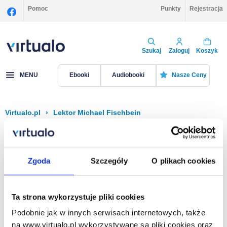
Pomoc
Punkty
Rejestracja
Szukaj
Zaloguj
Koszyk
MENU
Ebooki
Audiobooki
Nasze Ceny
Virtualo.pl
›
Lektor Michael Fischbein
Filtruj
Sortuj
Michael Fischbein
Zgoda
Szczegóły
O plikach cookies
Brak pozycji.
Ta strona wykorzystuje pliki cookies
Podobnie jak w innych serwisach internetowych, także
Na stronie
40
na www.virtualo.pl wykorzystywane są pliki cookies oraz